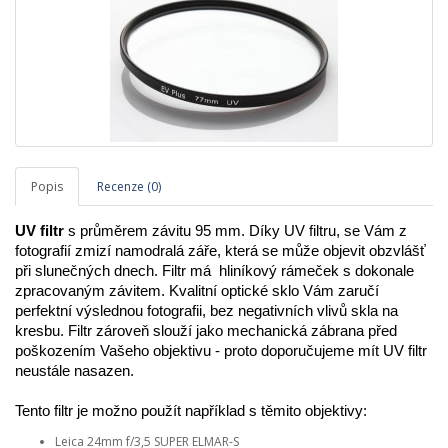
Popis
Recenze (0)
UV filtr
 s průměrem závitu 95 mm. Díky UV filtru, se Vám z 
fotografií zmizí namodralá záře, která se může objevit obzvlášť 
při slunečných dnech. Filtr má  hliníkový rámeček s dokonale 
zpracovaným závitem. Kvalitní optické sklo Vám zaručí 
perfektní výslednou fotografii, bez negativních vlivů skla na 
kresbu. Filtr zároveň slouží jako mechanická zábrana před 
poškozením Vašeho objektivu - proto doporučujeme mít UV filtr 
neustále nasazen.
Tento filtr je možno použít například s těmito objektivy:
Leica 24mm f/3,5 SUPER ELMAR-S