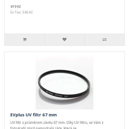
419 Kč
Ex Tax: 346 Kč
EVplus UV filtr 67 mm
UV filtr s průměrem závitu 67 mm. Díky UV filtru, se Vám z
fotografií zmizí namodralá záře, která se..