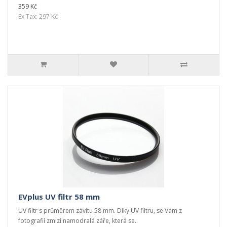
359 Kč
Ex Tax: 297 Kč
EVplus UV filtr 58 mm
UV filtr s průměrem závitu 58 mm. Díky UV filtru, se Vám z
fotografií zmizí namodralá záře, která se..