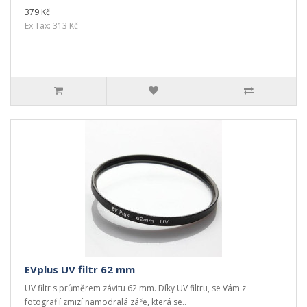
379 Kč
Ex Tax: 313 Kč
EVplus UV filtr 62 mm
UV filtr s průměrem závitu 62 mm. Díky UV filtru, se Vám z
fotografií zmizí namodralá záře, která se..