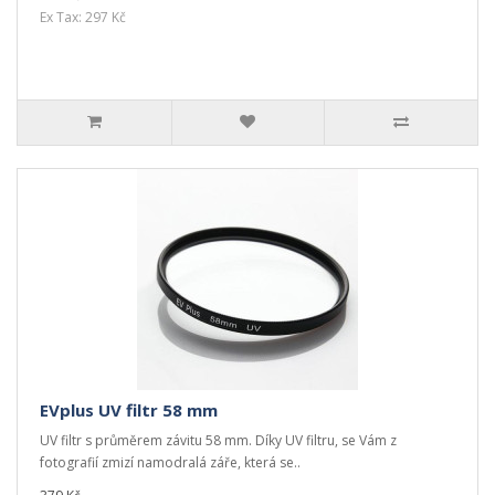
Ex Tax: 297 Kč
EVplus UV filtr 58 mm
UV filtr s průměrem závitu 58 mm. Díky UV filtru, se Vám z
fotografií zmizí namodralá záře, která se..