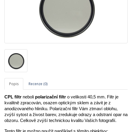
Popis
Recenze (0)
CPL filtr
 neboli 
polarizační filtr
 o velikosti 40,5 mm. Filtr je 
kvalitně zpracován, osazen optickým sklem a závit je z 
anodizovaného hliníku. Polarizační filtr Vám ztmaví oblohu, 
zvýší sytost a živost barev, zredukuje odrazy a odstraní opar na 
obzoru. Celkově zvýší technickou kvalitu Vašich fotografií.
Tento filtr je možno použít například s těmito objektivy: