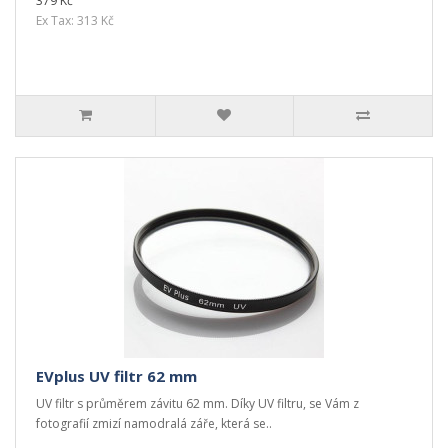
379 Kč
Ex Tax: 313 Kč
EVplus UV filtr 62 mm
UV filtr s průměrem závitu 62 mm. Díky UV filtru, se Vám z
fotografií zmizí namodralá záře, která se..